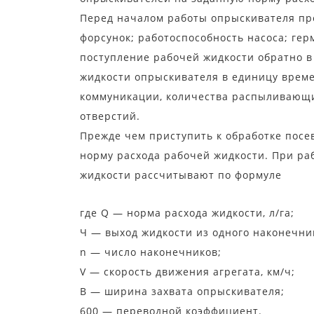
Перед началом работы опрыскивателя про
форсунок; работоспособность насоса; ге
поступление рабочей жидкости обратно в 
жидкости опрыскивателя в единицу време
коммуникации, количества распыливающи
отверстий.
Прежде чем приступить к обработке посе
норму расхода рабочей жидкости. При ра
жидкости рассчитывают по формуле
где Q — норма расхода жидкости, л/га;
Ч — выход жидкости из одного наконечник
n — число наконечников;
V — скорость движения агрегата, км/ч;
В — ширина захвата опрыскивателя;
600 — переводной коэффициент.