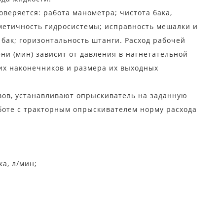
веряется: работа манометра; чистота бака,
рметичность гидросистемы; исправность мешалки и
бак; горизонтальность штанги. Расход рабочей
ни (мин) зависит от давления в нагнетательной
х наконечников и размера их выходных
вов, устанавливают опрыскиватель на заданную
боте с тракторным опрыскивателем норму расхода
а, л/мин;