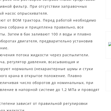
ливной фильтр. При отсутствии заправочных
ый насос опрыскивателя.
яют от ВОМ трактора. Перед работой необходимо
 она собрана и прицеплена правильно, все
ы. Затем в бак заливают 100 л воды и плавно
боротах двигателя, предварительно установив
ение.
лючения потока жидкости через распылители.
ача, регулятор давления, всасывающая и
руют нормально (нехарактерные шумы и стуки
вого крана в открытое положение. Плавно
еличивая число оборотов до номинальных, при
вление в напорной системе до 1,2 МПа и проводят
степени зависит от правильной регулировки
да жидкости.