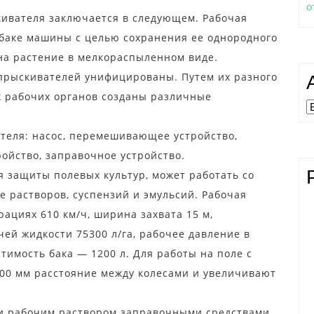
о
кивателя заключается в следующем. Рабочая
баке машины с целью сохранения ее однородного
на растение в мелкораспыленном виде.
рыскивателей унифицированы. Путем их разного
 рабочих органов созданы различные
А
еля: насос, перемешивающее устройство,
ойство, заправочное устройство.
 защиты полевых культур, может работать со
 растворов, суспензий и эмульсий. Рабочая
ациях 610 км/ч, ширина захвата 15 м,
чей жидкости 75300 л/га, рабочее давление в
стимость бака — 1200 л. Для работы на поле с
00 мм расстояние между колесами и увеличивают
ли рабочим раствором заправочными средствами