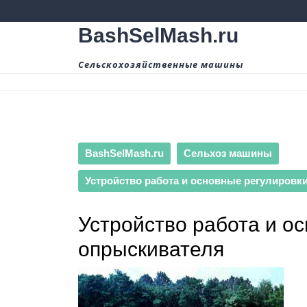
Перейти
к
BashSelMash.ru
содержимому
Сельскохозяйственные машины
BashSelMash.ru
Сельхоз машины
Устройство работа и основные регулировк
Устройство работа и о
опрыскивателя