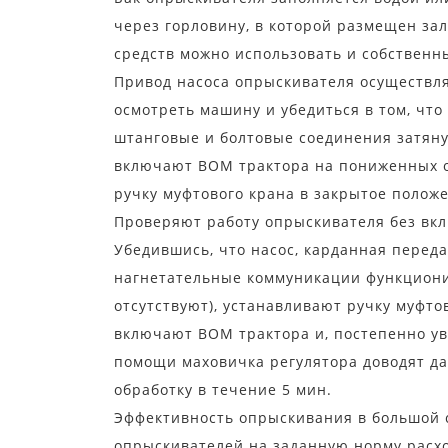
через горловину, в которой размещен за
средств можно использовать и собственн
Привод насоса опрыскивателя осуществл
осмотреть машину и убедиться в том, что
штанговые и болтовые соединения затянут
включают ВОМ трактора на пониженных о
ручку муфтового крана в закрытое полож
Проверяют работу опрыскивателя без вк
Убедившись, что насос, карданная перед
нагнетательные коммуникации функциони
отсутствуют), устанавливают ручку муфто
включают ВОМ трактора и, постепенно ув
помощи маховичка регулятора доводят да
обработку в течение 5 мин.
Эффективность опрыскивания в большой 
опрыскивателей на заданную норму расхо