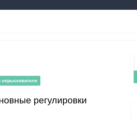
Н
и опрыскивателя
сновные регулировки