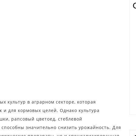
х культур в аграрном секторе, которая
ак и для кормовых целей. Однако культура
шки, рапсовый цветоед, стеблевой
е способны значительно снизить урожайность. Для
химические препараты, но и специализированная