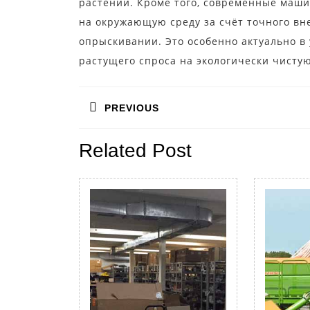
растений. Кроме того, современные маш
на окружающую среду за счёт точного вн
опрыскивании. Это особенно актуально в
растущего спроса на экологически чисту
Навигация
PREVIOUS
по
Предыдущая
записям
Related Post
запись: