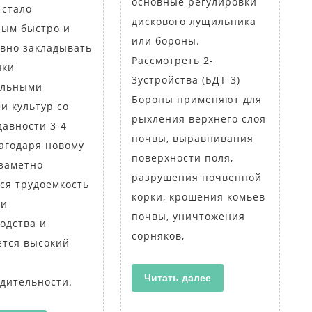
основные регулировки
 стало
дискового лущильника
ым быстро и
или бороны.
вно закладывать
Рассмотреть 2-
ики
3устройства (БДТ-3)
альными
Бороны применяют для
и культур со
рыхления верхнего слоя
давности 3-4
почвы, выравнивания
лагодаря новому
поверхности поля,
 заметно
разрушения почвенной
ся трудоемкость
корки, крошения комьев
ти
почвы, уничтожения
одства и
сорняков,
ется высокий
Читать
Читать далее
дительности.
далее