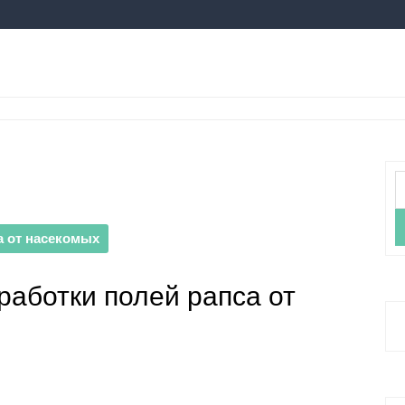
Н
а от насекомых
работки полей рапса от