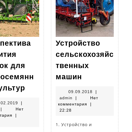
пектива
Устройство
ития
сельскохозяйс
ок для
твенных
Устройство
косемянн
машин
сельскохозя
Перспектива
ультур
машин
09.09.2018
09.09.2018
|
развития
admin
admin
|
Нет
сеялок
18.02.2019
.02.2019
|
комментария
|
admin
|
Нет
22:28
для
тария
|
мелкосемянных
1. Устройство и
культур