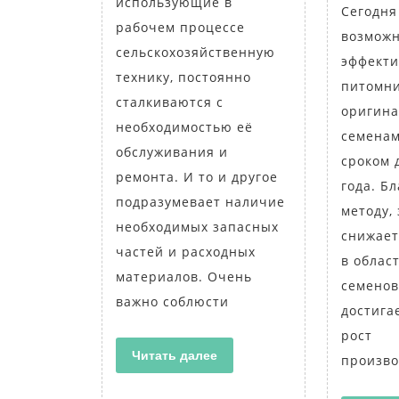
использующие в
Сегодня
рабочем процессе
возможн
сельскохозяйственную
эффекти
технику, постоянно
питомн
сталкиваются с
оригин
необходимостью её
семенам
обслуживания и
сроком 
ремонта. И то и другое
года. Б
подразумевает наличие
методу,
необходимых запасных
снижает
частей и расходных
в облас
материалов. Очень
семенов
важно соблюсти
достига
рост
Читать
Читать далее
произво
далее