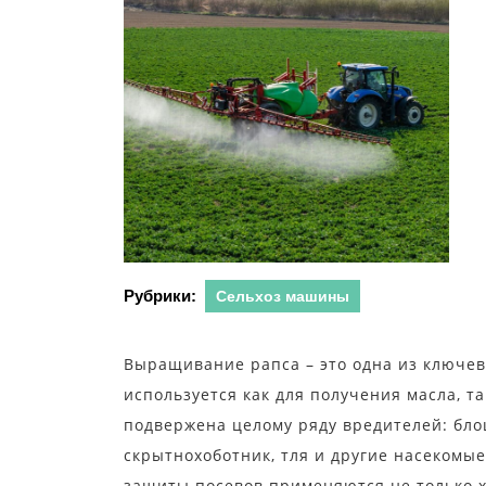
Рубрики:
Сельхоз машины
Выращивание рапса – это одна из ключевы
используется как для получения масла, т
подвержена целому ряду вредителей: бло
скрытнохоботник, тля и другие насекомы
защиты посевов применяются не только 