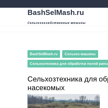
Перейти
к
BashSelMash.ru
содержимому
Сельскохозяйственные машины
BashSelMash.ru
Сельхоз машины
Сельхозтехника для обработки полей рапс
Сельхозтехника для об
насекомых