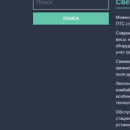
Све
Можно 
ПТС сп
Соврем
весы: 
оборуд
учет г
Свежес
органи
поля д
Ленточ
комбай
особен
технол
Обслуж
стацио
устано