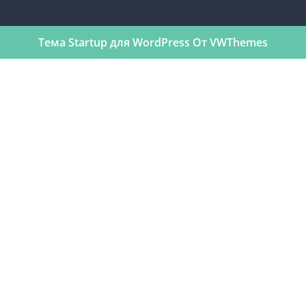
Тема Startup для WordPress
От VWThemes
Прокрутить
вверх