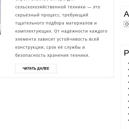
потребуется
сельскохозяйственной техники — это
при
А
серьёзный процесс, требующий
постройке
тщательного подбора материалов и
Ар
ангара
комплектующих. От надёжности каждого
для
элемента зависит устойчивость всей
сельхозтехни
конструкции, срок её службы и
Р
безопасность хранения техники.
ЧИТАТЬ
ЧИТАТЬ ДАЛЕЕ
ДАЛЕЕ